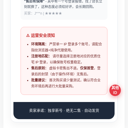
"售后有保障"
- 其中有一个号登录报错，找了店长立
刻就换了，这种态度必须给好评，会长期回购。
买家：J***n | ★★★★★
⚠️ 运营安全须知
环境隔离：
严禁单一 IP 登录多个账号，请配合
指纹浏览器+纯净代理使用。
注册地匹配：
请尽量选择注册地对应的优质住
宅 IP 登录，以确保账号权重稳定。
售后原则：
虚拟卡密售出不退。
仅保首登
，登
录后的封禁（由于操作/环境）无售后。
批量建议：
首次购买请少量测试，确认符合业
务环境后再进行大批量采购。
其他
ID
卖家承诺：独享新号 · 绝无二售 · 自动发货