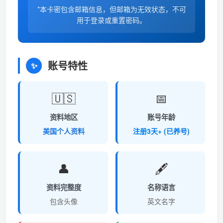
*本卡密包含邮箱信息，但邮箱为无效状态，不可
用于登录或重置密码。
账号特性
✨
🇺🇸
📅
资料地区
账号年龄
美国个人资料
注册3天+ (已养号)
👤
🖋️
资料完整度
名称语言
包含头像
英文名字