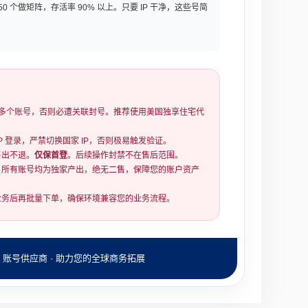
 50 个做矩阵，存活率 90% 以上。只要 IP 干净，这些号简
登录多个账号，否则必遭关联封号。推荐使用美国独享住宅代
P 登录，严禁切换国家 IP，否则极易触发验证。
售出不退。
仅保首登
。后续操作封禁不在售后范围。
所有账号均为独家产出，绝无二售，保障您的账户资产
务后再批量下单，确保环境兼容您的业务流程。
B 账号供应商 · 助力您的全球商务拓展