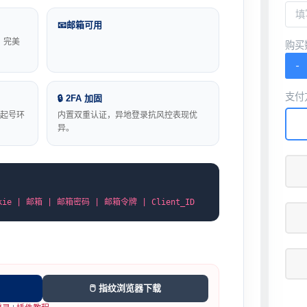
📧邮箱可用
，完美
购买
-
支付
🔒 2FA 加固
起号环
内置双重认证，异地登录抗风控表现优
异。
okie | 邮箱 | 邮箱密码 | 邮箱令牌 | Client_ID
🖱️ 指纹浏览器下载