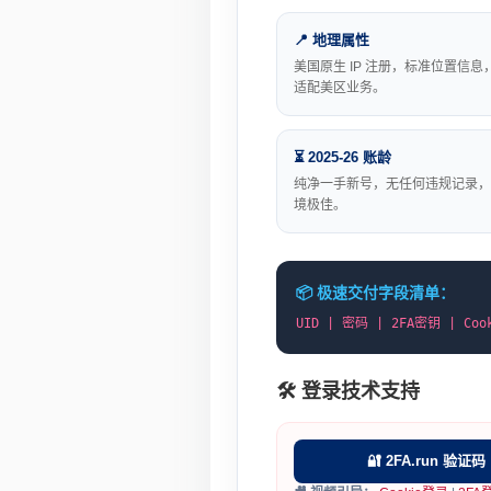
📍 地理属性
美国原生 IP 注册，标准位置信息
适配美区业务。
⏳ 2025-26 账龄
纯净一手新号，无任何违规记录，
境极佳。
📦 极速交付字段清单：
UID | 密码 | 2FA密钥 | Co
🛠️ 登录技术支持
🔐 2FA.run 验证码