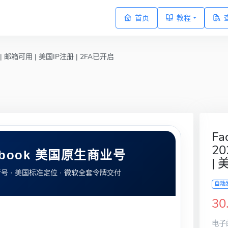
首页
教程
 | 邮箱可用 | 美国IP注册 | 2FA已开启
F
20
acebook 美国原生商业号
| 
纯净新号 · 美国标准定位 · 微软全套令牌交付
自动
30
电子