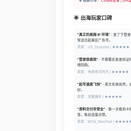
🎥 视频引导：
Cookie登录
|
2FA
🌟 出海玩家口碑
"真正的美国 IP 环境"
- 查了下登录
常适合起美区广告号。
卖家：US_Dropship | ★★★★★
"登录很高效"
- 不需要反复查验
得回购。
卖家：电商老兵阿杰 | ★★★★★
"起号速度飞快"
- 英文名很自然
好。
卖家：流量捕手 | ★★★★★
"资料交付非常全"
- 第一次看到卡
答，售后态度点赞。
卖家：MCN_NewYork | ★★★★