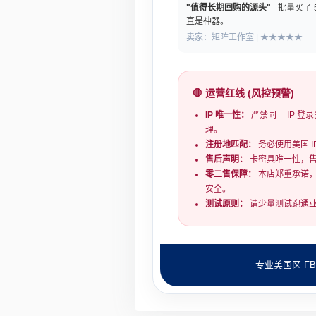
"值得长期回购的源头"
- 批量买了
直是神器。
卖家：矩阵工作室 | ★★★★★
🛑 运营红线 (风控预警)
IP 唯一性：
严禁同一 IP 
理。
注册地匹配：
务必使用美国 I
售后声明：
卡密具唯一性，
零二售保障：
本店郑重承诺，
安全。
测试原则：
请少量测试跑通业
专业美国区 F