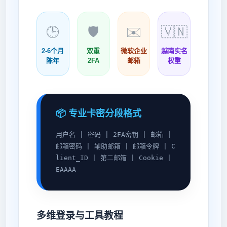
🕒
🛡️
✉️
🇻🇳
2-6个月
双重
微软企业
越南实名
陈年
2FA
邮箱
权重
📦 专业卡密分段格式
用户名 | 密码 | 2FA密钥 | 邮箱 |
邮箱密码 | 辅助邮箱 | 邮箱令牌 | C
lient_ID | 第二邮箱 | Cookie |
EAAAA
多维登录与工具教程